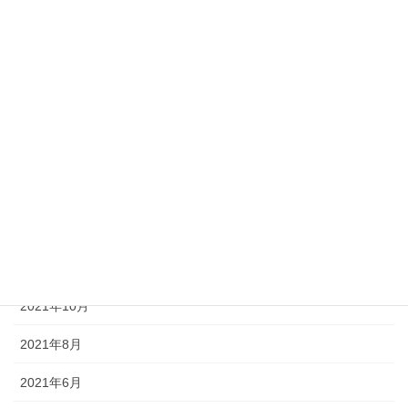
2021-06-16
商品
炭火焼きローストビーフ
アーカイブ
2023年2月
2022年1月
2021年12月
2021年11月
2021年10月
2021年8月
2021年6月