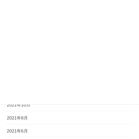
2021-06-16
商品
炭火焼きローストビーフ
アーカイブ
2023年2月
2022年1月
2021年12月
2021年11月
2021年10月
2021年8月
2021年6月