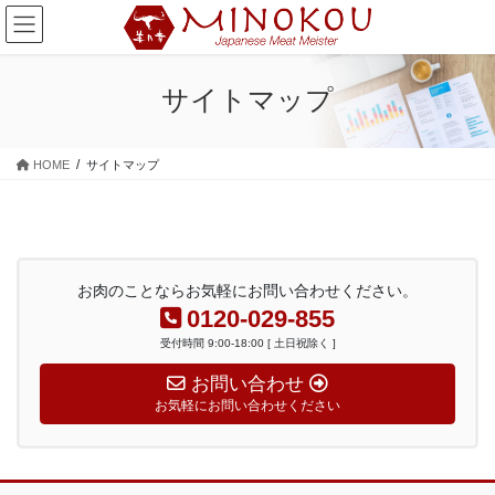
コ
ナ
ン
ビ
テ
ゲ
ン
ー
サイトマップ
ツ
シ
に
ョ
移
ン
HOME
サイトマップ
動
に
移
動
お肉のことならお気軽にお問い合わせください。
0120-029-855
受付時間 9:00-18:00 [ 土日祝除く ]
お問い合わせ
お気軽にお問い合わせください