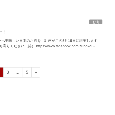
お肉
す！
外へ美味しい日本のお肉を」計画がこの5月19日に現実します！
さい（笑） https://www.facebook.com/Minokou-
ペ
ペ
ペ
2
3
…
5
»
ー
ー
ー
ジ
ジ
ジ