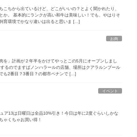
ちこちから出ているけど、どこがいいの？とよく聞かれたり、
とか。 基本的にランクが高い和牛は美味しい！でも、やはりそ
育環境でかなり違いは出ると思いま […]
お肉
肉を」計画が２年半をかけてやっとこの5月にオープンしまし
売するのでますばノンハラールの店舗、場所はクアラルンプール
も2番目？3番目？の都市ペナンで […]
イベント
ュア13は日曜日は全品10%引き！今日は年に2度ぐらいしかな
めちゃくちゃお買い得！