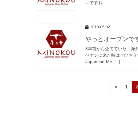
いですね
2018-05-02
やっとオープンで
3年前から企てていた「海
ペナンに来た時はぜひお立ち寄りくだ
Japanese-Me […]
投
ペ
«
1
稿
ー
ジ
の
ペ
ー
ジ