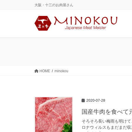
コ
ナ
大阪・十三のお肉屋さん
ン
ビ
テ
ゲ
ン
ー
ツ
シ
に
ョ
移
ン
動
に
移
動
HOME
minokou
2020-07-28
国産牛肉を食べて
そろそろ長い梅雨も明けて
ロナウィルスもまだまだ収