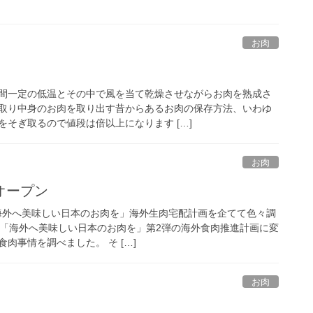
お肉
間一定の低温とその中で風を当て乾燥させながらお肉を熟成さ
取り中身のお肉を取り出す昔からあるお肉の保存方法、いわゆ
そぎ取るので値段は倍以上になります […]
お肉
オープン
に「海外へ美味しい日本のお肉を」海外生肉宅配計画を企てて色々調
に「海外へ美味しい日本のお肉を」第2弾の海外食肉推進計画に変
肉事情を調べました。 そ […]
お肉