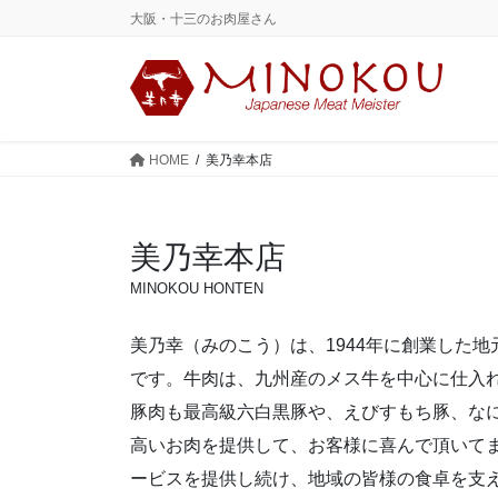
コ
ナ
大阪・十三のお肉屋さん
ン
ビ
テ
ゲ
ン
ー
ツ
シ
に
ョ
HOME
美乃幸本店
移
ン
動
に
移
美乃幸本店
動
MINOKOU HONTEN
美乃幸（みのこう）は、1944年に創業した
です。牛肉は、九州産のメス牛を中心に仕入
豚肉も最高級六白黒豚や、えびすもち豚、な
高いお肉を提供して、お客様に喜んで頂いて
ービスを提供し続け、地域の皆様の食卓を支