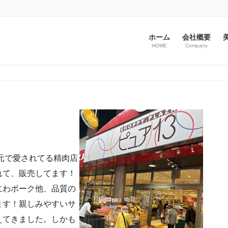
ホーム
会社概要
美
HOME
Company
地元で愛されてる精肉店
れて、販売してます！
にわポーク他、品質の
ます！親しみやすいサ
えてきました。しかも